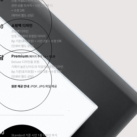
단품 라벨&스티커 디자인
관련 상품 리서치 + 시안 2종(택 1)
+ 수정 3회
(제작비 별도 상담)
쇼핑백 디자인
.0
쇼핑백 디자인
인포그래픽이 포함된 이미지
8p 기준(표지포함) + 시안 2종 + 수정 5회
(인쇄비 별도 상담)
Premium
담
(페이지 추가 1p +
12.0
)
Deluxe 디자인을 포함.
기획이 높은 난이도의 직업이 포함된 디자인
8p 기준(표지포함) + 시안 3종 + 수정 5회
(인쇄비 별도 상담)
원본 제공 안내 :
PDF, JPG 파일 제공
시안 추가
.0
Standard 기준 시안 1종 디자인 추가