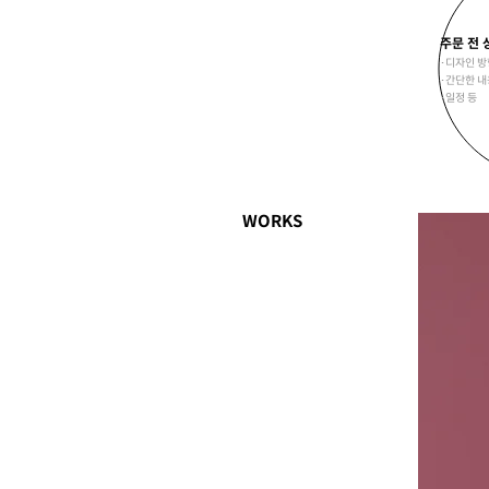
주문 전 
･디자인 방
･간단한 내
･일정 등
WORKS