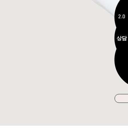
2.0
​상담