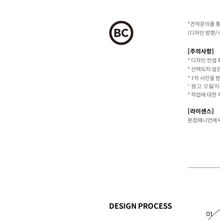
*견적문의를 통
(디자인 방향/ 
[주의사항]
* 디자인 컨셉
* 선택되지 않
* 1차 시안을
​* 원고 오
​* 작업에 대
[라이센스]
분컴패니언에서
DESIGN PROCESS
01