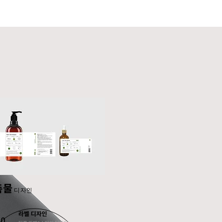
촉물
디자인
라벨 디자인
.0