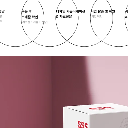
상담
주문 후
디자인 커뮤니케이션
시안 발송 및 확인
시
& 자료전달
향
​[시안 택1]
스케줄 확인
&
용
​[러프한 스케줄표 전달]