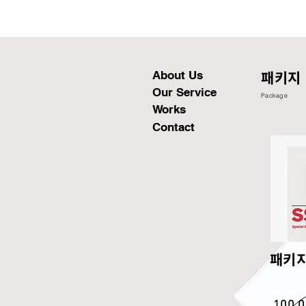
About Us
패키지
Our Service
Package
Works
Contact
패키
100.0