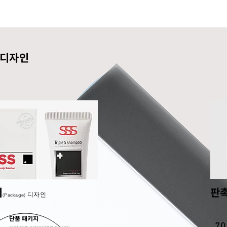
 디자인
지
판
디자인
(Package)
단품 패키지
70