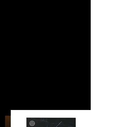
스시락(樂)
기본 상차림
​ 세팅 및 명함