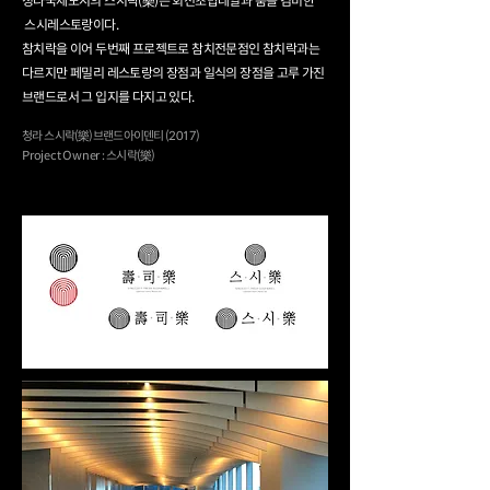
청라국제도시의 스시락(樂)은 회전초밥레일과 룸을 겸비한
스시레스토랑이다.
참치락을 이어 두번째 프로젝트로 참치전문점인 참치락과는
다르지만 페밀리 레스토랑의 장점과 일식의 장점을 고루 가진
브랜드로서
​ 그 입지를 다지고 있다.
청라 스시
락(樂) 브랜드 아이덴티
(2017)
Project Owner :
스시락(樂)