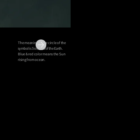
The meaning of the circle of the
symbol is 5 oceans of the Earth.
Blue & red color means the Sun
rising from ocean.